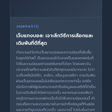
2026年6月7日
เว็บแทงบอล: เจาะลึกวิธีการเลือกและ
เดิมพันที่ดีที่สุด
ทำความเข้าใจกับเว็บแทงบอลและความนิยมที่เพิ่มขึ้น
ในยุคดิจิทัลนี้ เว็บแทงบอลได้กลายเป็นแพลตฟอร์มที่
ได้รับความนิยมอย่างแพร่หลายทั่วโลก โดยเฉพาะใน
ประเทศไทยที่ความสนใจในกีฬาฟุตบอลมีมากมาย ไม่ว่า
จะเป็นพรีเมียร์ลีก, ลาลีกา, หรือบุนเดสลีกา การเดิมพัน
ผ่านเว็บแทงบอลนั้นไม่เพียงแต่สะดวกเท่านั้น แต่ยัง
เปิดโอกาสให้ผู้เล่นสามารถเข้าถึงข้อมูลและสถิติที่จำเป็น
ในการตัดสินใจได้อย่างรวดเร็ว หลายคนอาจสงสัยว่า
เหตุใดการแทงบอลผ่านเว็บถึงได้รับความนิยมเช่นนี้ คำ
ตอบคือความสะดวกสบายในการเข้าถึงข้อมูลที่ทันสมัย
และการทำธุรกรรมที่รวดเร็ว นอกจากนี้ โปรโมชั่นต่างๆ