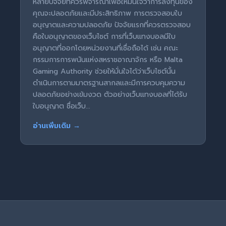
หลายปัจจัยที่ควรพิจารณาเพื่อให้มั่นใจว่าการลงทุนของ
คุณจะปลอดภัยและมีประสิทธิภาพ การตรวจสอบใบ
อนุญาตและความปลอดภัย ปัจจัยแรกที่ควรตรวจสอบ
คือใบอนุญาตของเว็บไซต์ การที่เว็บแทงบอลมีใบ
อนุญาตที่ออกโดยหน่วยงานที่เชื่อถือได้ เช่น คณะ
กรรมการการพนันแห่งสหราชอาณาจักร หรือ Malta
Gaming Authority ช่วยให้มั่นใจได้ว่าเว็บไซต์นั้น
ดำเนินการตามมาตรฐานสากลและมีการควบคุมความ
ปลอดภัยอย่างเข้มงวด ตัวอย่างเว็บแทงบอลที่ได้รับ
ใบอนุญาต ชื่อเว็บ...
อ่านเพิ่มเติม →