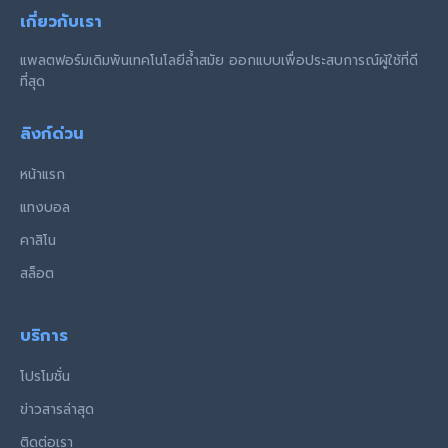
เกี่ยวกับเรา
แพลตฟอร์มเดิมพันเทคโนโลยีล้ำสมัย ออกแบบเพื่อประสบการณ์ผู้ใช้ที่ดี
ที่สุด
ลิงก์ด่วน
หน้าแรก
แทงบอล
คาสิโน
สล็อต
บริการ
โปรโมชั่น
ข่าวสารล่าสุด
ติดต่อเรา