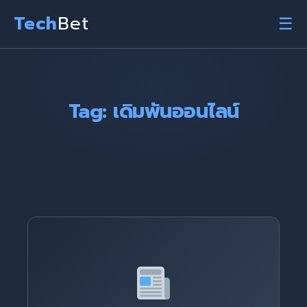
Tech
Bet
☰
Tag:
เดิมพันออนไลน์