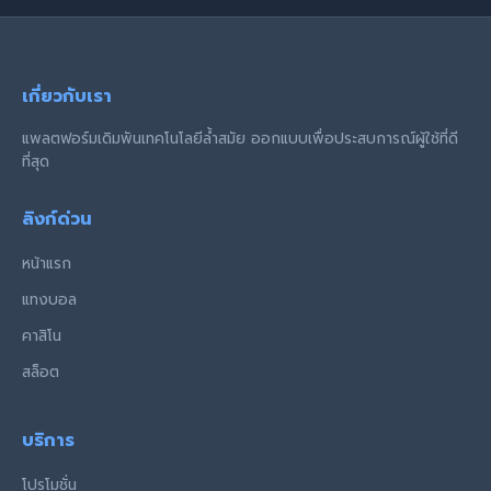
เกี่ยวกับเรา
แพลตฟอร์มเดิมพันเทคโนโลยีล้ำสมัย ออกแบบเพื่อประสบการณ์ผู้ใช้ที่ดี
ที่สุด
ลิงก์ด่วน
หน้าแรก
แทงบอล
คาสิโน
สล็อต
บริการ
โปรโมชั่น