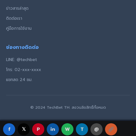
ข่าวสารล่าสุด
ติดต่อเรา
คู่มือการใช้งาน
ช่องทางติดต่อ
LINE: @techbet
โทร: 02-xxx-xxxx
แชทสด 24 ชม.
© 2024 TechBet TH. สงวนลิขสิทธิ์ทั้งหมด
f
𝕏
P
in
W
T
@