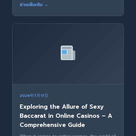
อ่านเพิ่มเติม →
2026年7月17日
Exploring the Allure of Sexy
Baccarat in Online Casinos – A
Comprehensive Guide