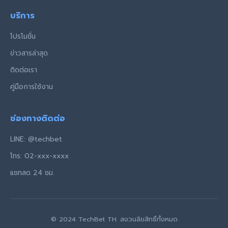
บริการ
โปรโมชั่น
ข่าวสารล่าสุด
ติดต่อเรา
คู่มือการใช้งาน
ช่องทางติดต่อ
LINE: @techbet
โทร: 02-xxx-xxxx
แชทสด 24 ชม.
© 2024 TechBet TH. สงวนลิขสิทธิ์ทั้งหมด