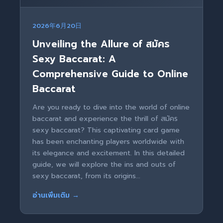
2026年6月20日
Unveiling the Allure of สมัคร
Sexy Baccarat: A
Comprehensive Guide to Online
Baccarat
Are you ready to dive into the world of online
baccarat and experience the thrill of สมัคร
sexy baccarat? This captivating card game
has been enchanting players worldwide with
its elegance and excitement. In this detailed
guide, we will explore the ins and outs of
sexy baccarat, from its origins...
อ่านเพิ่มเติม →