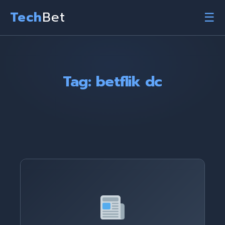
Tech
Bet
☰
Tag:
betflik dc