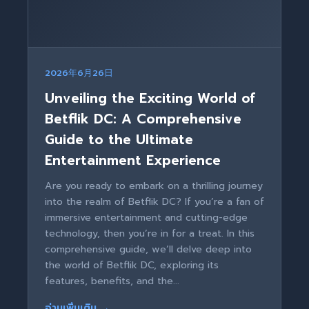
2026年6月26日
Unveiling the Exciting World of
Betflik DC: A Comprehensive
Guide to the Ultimate
Entertainment Experience
Are you ready to embark on a thrilling journey
into the realm of Betflik DC? If you’re a fan of
immersive entertainment and cutting-edge
technology, then you’re in for a treat. In this
comprehensive guide, we’ll delve deep into
the world of Betflik DC, exploring its
features, benefits, and the...
อ่านเพิ่มเติม →