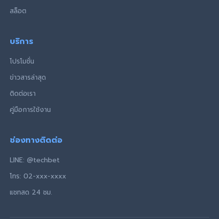
สล็อต
บริการ
โปรโมชั่น
ข่าวสารล่าสุด
ติดต่อเรา
คู่มือการใช้งาน
ช่องทางติดต่อ
LINE: @techbet
โทร: 02-xxx-xxxx
แชทสด 24 ชม.