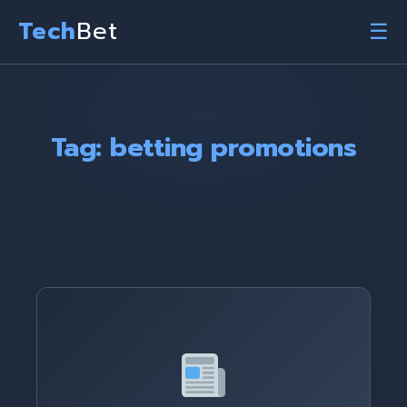
Tech
Bet
☰
Tag:
betting promotions