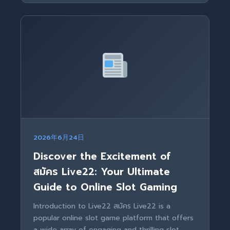
2026年6月24日
Discover the Excitement of
สมัคร Live22: Your Ultimate
Guide to Online Slot Gaming
Introduction to Live22 สมัคร Live22 is a
popular online slot game platform that offers
a wide array of engaging and thrilling slot