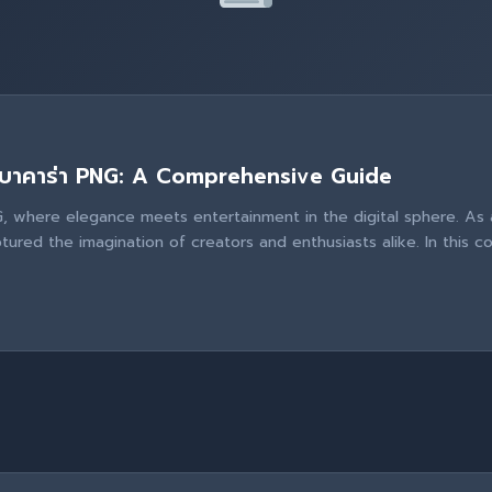
f บาคาร่า PNG: A Comprehensive Guide
, where elegance meets entertainment in the digital sphere. As 
tured the imagination of creators and enthusiasts alike. In this 