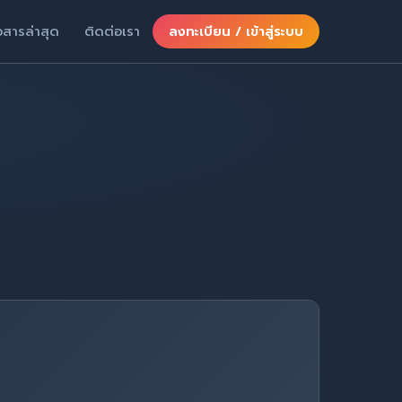
วสารล่าสุด
ติดต่อเรา
ลงทะเบียน / เข้าสู่ระบบ