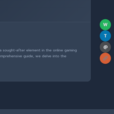
W
T
@
a sought-after element in the online gaming
comprehensive guide, we delve into the