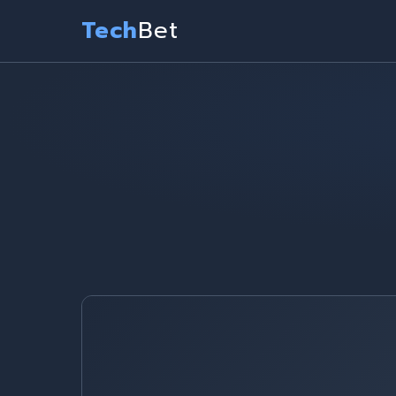
Tech
Bet