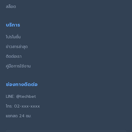
สล็อต
บริการ
โปรโมชั่น
ข่าวสารล่าสุด
ติดต่อเรา
คู่มือการใช้งาน
ช่องทางติดต่อ
LINE: @techbet
โทร: 02-xxx-xxxx
แชทสด 24 ชม.