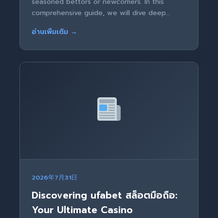
seasoned bettors or newcomers. In this
comprehensive guide, we will dive deep...
อ่านเพิ่มเติม →
2026年7月31日
Discovering ufabet สล็อตมือถือ:
Your Ultimate Casino