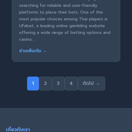
searching for reliable and user-friendly
platforms to place their bets. One of the
most popular choices among Thai players is
UFabet, a leading online gambling website
offering a wide range of betting options and
casino...
อ่านเพิ่มเติม →
Posts
1
2
3
4
ถัดไป →
pagination
เกี่ยวกับเรา