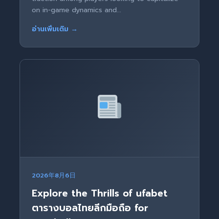
on in-game dynamics and...
อ่านเพิ่มเติม →
2026年8月6日
Explore the Thrills of ufabet
ตารางบอลไทยลีกมือถือ for