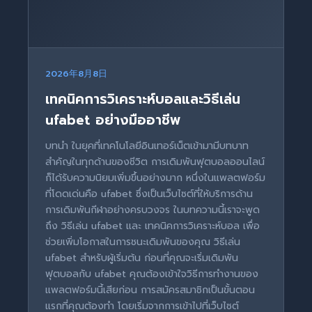
2026年8月8日
เทคนิคการวิเคราะห์บอลและวิธีเล่น
ufabet อย่างมืออาชีพ
บทนำ ในยุคที่เทคโนโลยีอินเทอร์เน็ตเข้ามามีบทบาท
สำคัญในทุกด้านของชีวิต การเดิมพันฟุตบอลออนไลน์
ก็ได้รับความนิยมเพิ่มขึ้นอย่างมาก หนึ่งในแพลตฟอร์ม
ที่โดดเด่นคือ ufabet ซึ่งเป็นเว็บไซต์ที่ให้บริการด้าน
การเดิมพันกีฬาอย่างครบวงจร ในบทความนี้เราจะพูด
ถึง วิธีเล่น ufabet และ เทคนิคการวิเคราะห์บอล เพื่อ
ช่วยเพิ่มโอกาสในการชนะเดิมพันของคุณ วิธีเล่น
ufabet สำหรับผู้เริ่มต้น ก่อนที่คุณจะเริ่มเดิมพัน
ฟุตบอลกับ ufabet คุณต้องเข้าใจวิธีการทำงานของ
แพลตฟอร์มนี้เสียก่อน การสมัครสมาชิกเป็นขั้นตอน
แรกที่คุณต้องทำ โดยเริ่มจากการเข้าไปที่เว็บไซต์