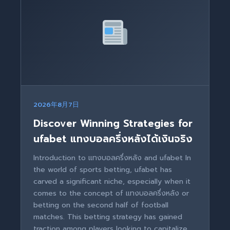
2026年8月7日
Discover Winning Strategies for
ufabet แทงบอลครึ่งหลังได้เงินจริง
Introduction to แทงบอลครึ่งหลัง and ufabet In
the world of sports betting, ufabet has
carved a significant niche, especially when it
comes to the concept of แทงบอลครึ่งหลัง or
betting on the second half of football
matches. This betting strategy has gained
traction among players looking to capitalize