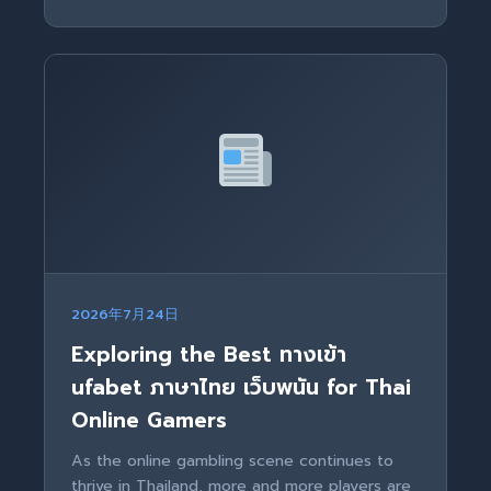
2026年7月24日
Exploring the Best ทางเข้า
ufabet ภาษาไทย เว็บพนัน for Thai
Online Gamers
As the online gambling scene continues to
thrive in Thailand, more and more players are