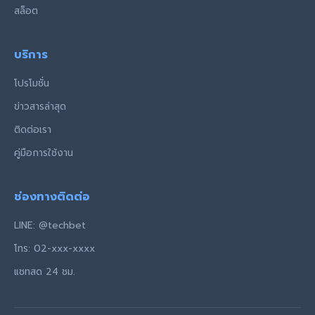
สล็อต
บริการ
โปรโมชั่น
ข่าวสารล่าสุด
ติดต่อเรา
คู่มือการใช้งาน
ช่องทางติดต่อ
LINE: @techbet
โทร: 02-xxx-xxxx
แชทสด 24 ชม.