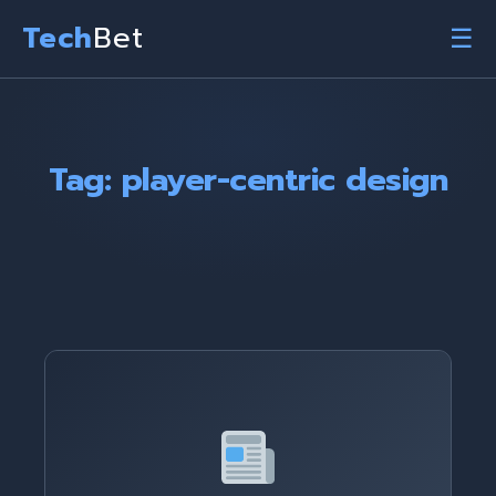
Tech
Bet
☰
Tag:
player-centric design