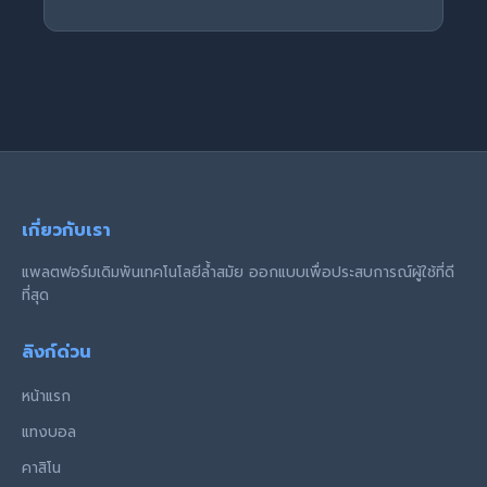
เกี่ยวกับเรา
แพลตฟอร์มเดิมพันเทคโนโลยีล้ำสมัย ออกแบบเพื่อประสบการณ์ผู้ใช้ที่ดี
ที่สุด
ลิงก์ด่วน
หน้าแรก
แทงบอล
คาสิโน